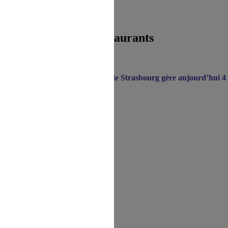
Nos restaurants
nistrés par la SNCF, le CASI de Strasbourg gère aujourd’hui 4 Res